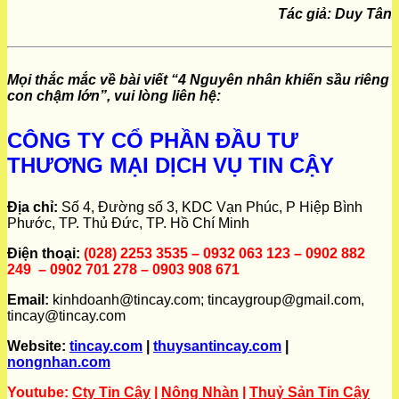
Tác giả: Duy Tân
Mọi thắc mắc về bài viết “4 Nguyên nhân khiến sầu riêng
con chậm lớn”, vui lòng liên hệ:
CÔNG TY CỔ PHẦN ĐẦU TƯ
THƯƠNG MẠI DỊCH VỤ TIN CẬY
Địa chỉ:
Số 4, Đường số 3, KDC Vạn Phúc, P Hiệp Bình
Phước, TP. Thủ Đức, TP. Hồ Chí Minh
Điện thoại:
(028) 2253 3535 – 0932 063 123 – 0902 882
249 – 0902 701 278 – 0903 908 671
Email:
kinhdoanh@tincay.com; tincaygroup@gmail.com,
tincay@tincay.com
Website:
tincay.com
|
thuysantincay.com
|
nongnhan.com
Youtube:
Cty Tin Cậy
|
Nông Nhàn
|
Thuỷ Sản Tin Cậy