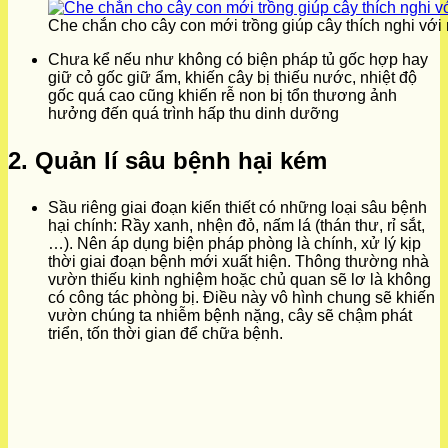
Che chắn cho cây con mới trồng giúp cây thích nghi với
Chưa kể nếu như không có biện pháp tủ gốc hợp hay
giữ cỏ gốc giữ ẩm, khiến cây bị thiếu nước, nhiệt độ
gốc quá cao cũng khiến rễ non bị tổn thương ảnh
hưởng đến quá trình hấp thu dinh dưỡng
2. Quản lí sâu bệnh hại kém
Sầu riêng giai đoạn kiến thiết có những loại sâu bệnh
hại chính: Rầy xanh, nhện đỏ, nấm lá (thán thư, rỉ sắt,
…). Nên áp dụng biện pháp phòng là chính, xử lý kịp
thời giai đoạn bệnh mới xuất hiện. Thông thường nhà
vườn thiếu kinh nghiệm hoặc chủ quan sẽ lơ là không
có công tác phòng bị. Điều này vô hình chung sẽ khiến
vườn chúng ta nhiễm bệnh nặng, cây sẽ chậm phát
triển, tốn thời gian để chữa bệnh.