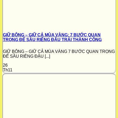
GIỮ BÔNG – GIỮ CẢ MÙA VÀNG: 7 BƯỚC QUAN
TRỌNG ĐỂ SẦU RIÊNG ĐẬU TRÁI THÀNH CÔNG
GIỮ BÔNG – GIỮ CẢ MÙA VÀNG 7 BƯỚC QUAN TRỌNG
ĐỂ SẦU RIÊNG ĐẬU [...]
26
Th11