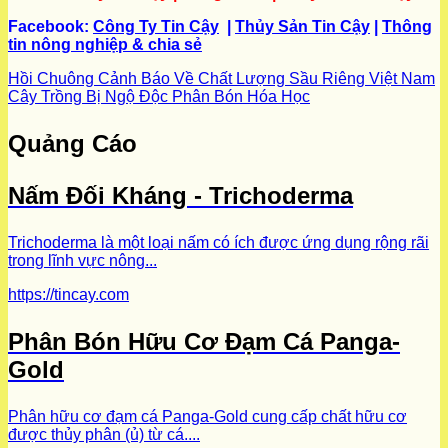
Facebook:
Công Ty
Tin Cậy
|
Thủy Sản Tin Cậy
|
Thông
tin nông nghiệp & chia sẻ
Hồi Chuông Cảnh Báo Về Chất Lượng Sầu Riêng Việt Nam
Cây Trồng Bị Ngộ Độc Phân Bón Hóa Học
Quảng Cáo
Nấm Đối Kháng - Trichoderma
Trichoderma là một loại nấm có ích được ứng dụng rộng rãi
trong lĩnh vực nông...
https://tincay.com
Phân Bón Hữu Cơ Đạm Cá Panga-
Gold
Phân hữu cơ đạm cá Panga-Gold cung cấp chất hữu cơ
được thủy phân (ủ) từ cá....