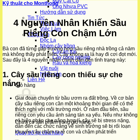
Máy Cắt Cỏ
Kỹ thuật cho Monthong
Ống Nhựa PVC
Hướng dẫn sử dụng
Tin Tức
4 Nguyên Nhân Khiến Sầu
Thu Mua
Việc Làm
Riêng Con Chậm Lớn
Tổng hợp
Độc Lạ
Nhóm cây trồng
Bà con đã từng gặp trường hợp sầu riêng nhà trồng cả năm
Cây ăn trái
mà không thấy phát triển. Cây không ra lá hay đi cơi đọt mới.
Cây công nghiệp
Sau đây là 4 nguyên nhân chính dẫn đến tình trạng này:
Rau và hoa kiểng
Vật nuôi
1. Cây sầu riêng con thiếu sự che
Nông sản
Liên Hệ
nắng
Giỏ hàng
Giai đoạn chuyển từ bầu ươm ra đất trồng. Về cơ bản
cây sầu riêng con cần một khoảng thời gian để có thể
thích nghi với môi trường mới. Ở năm đầu tiên, sầu
riêng con yêu cầu ánh sáng tán xạ yếu. Nếu như không
có biện pháp che nắng hợp lí, cây sẽ bị stress nặng,
Chưa có sản phẩm trong giỏ hàng.
dẫn đến các chức năng về sinh trưởng sẽ bị rối loạn
khuyến cây chậm ra rễ con và chậm phát triển
Quay trở lại cửa hàng