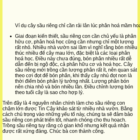
Ví dụ cây sầu riêng chỉ cần rải lân lúc phân hoá mầm ho
Giai đoạn kiến thiết, sầu riêng con cần chủ yếu là phân
hữu cơ, phân hoá học cũng cần nhưng chỉ một lượng
rất nhỏ. Nhiều nhà vườn sai lầm vì nghĩ rằng bón nhiều
thúc nhiều để cây mau lớn, đặc biệt là các loại phân
hoá học. Điều này chưa đúng, bón phân nhiều rất dễ
dẫn đến bị ngộ độc, cả phân hữu cơ và hoá học. Cây
sầu riêng mới trồng cần lượng phân rất ít, nên quan sát
theo cơi đọt để bón phân, khi thấy cây nhú đọt non là
thời điểm bón phân lý tưởng nhất. Lượng phân bón
nên chia nhỏ và bón nhiều lần. Điều chỉnh lượng bón
theo tuổi cây là sao cho hợp lý.
Trên đây là 4 nguyên nhân chính làm cho sầu riêng con
chậm lớn được Tin Cậy khảo sát từ nhiều nhà vườn. Bằng
cách chú trọng vào những yếu tố này, chúng ta sẽ đảm bảo
sầu riêng con phát triển tốt, nhanh chóng cho thu hoạch.
Trồng sầu riêng tuy rằng có gian khổ nhưng kết quả nhận
được rất xứng đáng. Chúc bà con thành công.