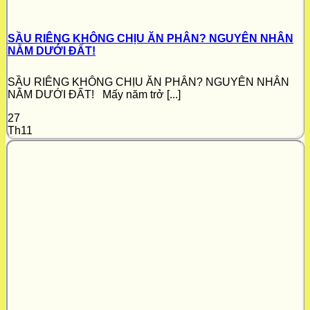
SẦU RIÊNG KHÔNG CHỊU ĂN PHÂN? NGUYÊN NHÂN
NẰM DƯỚI ĐẤT!
SẦU RIÊNG KHÔNG CHỊU ĂN PHÂN? NGUYÊN NHÂN
NẰM DƯỚI ĐẤT! Mấy năm trở [...]
27
Th11