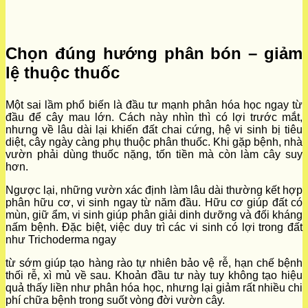
Chọn đúng hướng phân bón – giảm
lệ thuộc thuốc
Một sai lầm phổ biến là đầu tư mạnh phân hóa học ngay từ
đầu để cây mau lớn. Cách này nhìn thì có lợi trước mắt,
nhưng về lâu dài lại khiến đất chai cứng, hệ vi sinh bị tiêu
diệt, cây ngày càng phụ thuộc phân thuốc. Khi gặp bệnh, nhà
vườn phải dùng thuốc nặng, tốn tiền mà còn làm cây suy
hơn.
Ngược lại, những vườn xác định làm lâu dài thường kết hợp
phân hữu cơ, vi sinh ngay từ năm đầu. Hữu cơ giúp đất có
mùn, giữ ẩm, vi sinh giúp phân giải dinh dưỡng và đối kháng
nấm bệnh. Đặc biệt, việc duy trì các vi sinh có lợi trong đất
như Trichoderma ngay
từ sớm giúp tạo hàng rào tự nhiên bảo vệ rễ, hạn chế bệnh
thối rễ, xì mủ về sau. Khoản đầu tư này tuy không tạo hiệu
quả thấy liền như phân hóa học, nhưng lại giảm rất nhiều chi
phí chữa bệnh trong suốt vòng đời vườn cây.