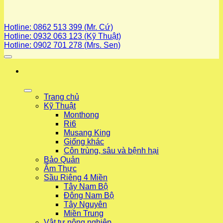
Hotline: 0862 513 399 (Mr. Cứ)
Hotline: 0932 063 123 (Kỹ Thuật)
Hotline: 0902 701 278 (Mrs. Sen)
Trang chủ
Kỹ Thuật
Monthong
Ri6
Musang King
Giống khác
Côn trùng, sâu và bệnh hại
Bảo Quản
Ẩm Thực
Sầu Riêng 4 Miền
Tây Nam Bộ
Đông Nam Bộ
Tây Nguyên
Miền Trung
Vật tư nông nghiệp