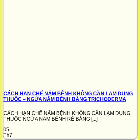
CÁCH HẠN CHẾ NẤM BỆNH KHÔNG CẦN LẠM DỤNG
THUỐC – NGỪA NẤM BỆNH BẰNG TRICHODERMA
CÁCH HẠN CHẾ NẤM BỆNH KHÔNG CẦN LẠM DỤNG
THUỐC NGỪA NẤM BỆNH RỄ BẰNG [...]
05
Th7