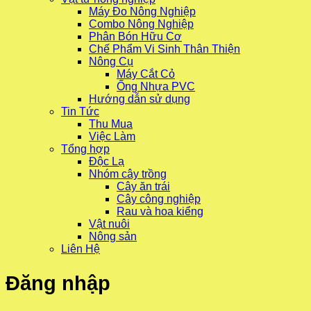
Máy Đo Nông Nghiệp
Combo Nông Nghiệp
Phân Bón Hữu Cơ
Chế Phẩm Vi Sinh Thân Thiện
Nông Cụ
Máy Cắt Cỏ
Ống Nhựa PVC
Hướng dẫn sử dụng
Tin Tức
Thu Mua
Việc Làm
Tổng hợp
Độc Lạ
Nhóm cây trồng
Cây ăn trái
Cây công nghiệp
Rau và hoa kiểng
Vật nuôi
Nông sản
Liên Hệ
Đăng nhập