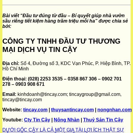
Bài viết “Đầu tư đúng từ đầu – Bí quyết giúp nhà vườn
sầu riêng tiết kiệm hàng trăm triệu mỗi ha” được chia sẻ
bởi:
CÔNG TY TNHH ĐẦU TƯ THƯƠNG
MẠI DỊCH VỤ TIN CẬY
Địa chỉ:
Số 4, Đường số 3, KDC Vạn Phúc, P. Hiệp Bình, TP.
Hồ Chí Minh
Điện thoại:
(028) 2253 3535 – 0358 867 306 – 0902 701
278 – 0903 908 671
Email:
kinhdoanh@tincay.com; tincaygroup@gmail.com,
tincay@tincay.com
Website:
tincay.com
|
thuysantincay.com
|
nongnhan.com
Youtube:
Cty Tin Cậy
|
Nông Nhàn
|
Thuỷ Sản Tin Cậy
DƯỚI GỐC CÂY LÀ CẢ MỘT GIA TÀI LỢI ÍCH THẬT SỰ