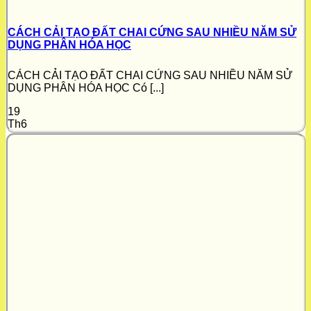
CÁCH CẢI TẠO ĐẤT CHAI CỨNG SAU NHIỀU NĂM SỬ
DỤNG PHÂN HÓA HỌC
CÁCH CẢI TẠO ĐẤT CHAI CỨNG SAU NHIỀU NĂM SỬ
DỤNG PHÂN HÓA HỌC Có [...]
19
Th6