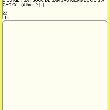
ĐIỀU KIỆN BẮT BUỘC ĐỂ BÁN SẦU RIÊNG ĐƯỢC GIÁ
CAO Có một thực tế [...]
22
Th6