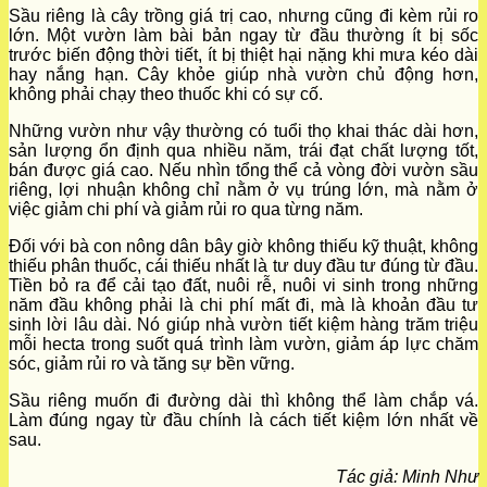
Sầu riêng là cây trồng giá trị cao, nhưng cũng đi kèm rủi ro
lớn. Một vườn làm bài bản ngay từ đầu thường ít bị sốc
trước biến động thời tiết, ít bị thiệt hại nặng khi mưa kéo dài
hay nắng hạn. Cây khỏe giúp nhà vườn chủ động hơn,
không phải chạy theo thuốc khi có sự cố.
Những vườn như vậy thường có tuổi thọ khai thác dài hơn,
sản lượng ổn định qua nhiều năm, trái đạt chất lượng tốt,
bán được giá cao. Nếu nhìn tổng thể cả vòng đời vườn sầu
riêng, lợi nhuận không chỉ nằm ở vụ trúng lớn, mà nằm ở
việc giảm chi phí và giảm rủi ro qua từng năm.
Đối với bà con nông dân bây giờ không thiếu kỹ thuật, không
thiếu phân thuốc, cái thiếu nhất là tư duy đầu tư đúng từ đầu.
Tiền bỏ ra để cải tạo đất, nuôi rễ, nuôi vi sinh trong những
năm đầu không phải là chi phí mất đi, mà là khoản đầu tư
sinh lời lâu dài. Nó giúp nhà vườn tiết kiệm hàng trăm triệu
mỗi hecta trong suốt quá trình làm vườn, giảm áp lực chăm
sóc, giảm rủi ro và tăng sự bền vững.
Sầu riêng muốn đi đường dài thì không thể làm chắp vá.
Làm đúng ngay từ đầu chính là cách tiết kiệm lớn nhất về
sau.
Tác giả: Minh Như