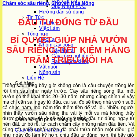
Máy Cắt Cỏ
Chăm sóc sầu riêng
,
Chuyện Nhà Nông
Ống Nhựa PVC
Hướng dẫn sử dụng
Tin Tức
ĐẦU TƯ ĐÚNG TỪ ĐẦU
Thu Mua
Việc Làm
Tổng hợp
BÍ QUYẾT GIÚP NHÀ VƯỜN
Độc Lạ
Nhóm cây trồng
SẦU RIÊNG TIẾT KIỆM HÀNG
Cây ăn trái
Cây công nghiệp
TRĂM TRIỆU MỖI HA
Rau và hoa kiểng
Vật nuôi
Nông sản
Liên Hệ
Giỏ hàng
Trồng sầu riêng bây giờ không còn là câu chuyện trồng lên
rồi tính sau như ngày trước. Cây sầu riêng sống lâu, một
vườn có thể khai thác 20–30 năm, nhưng cũng chính vì vậy
mà chỉ cần sai ngay từ đầu, cái sai đó sẽ theo nhà vườn suốt
cả chục năm, mỗi năm tốn thêm tiền để vá lỗi. Nhiều người
nhìn thấy vườn sầu riêng thu vài tỷ mỗi vụ mà không thấy
được phía sau đó là cả một quá trình đầu tư đúng ngay từ
Chưa có sản phẩm trong giỏ hàng.
nền đất, từ bộ rễ, từ cách chăm cây những năm đầu tiên. Và
cũng rất nhiều nhà vườn đã phải thừa nhận một điều: giá
Quay trở lại cửa hàng
như ngày đó làm kỹ hơn, chịu đầu tư đúng hơn, thì bây giờ