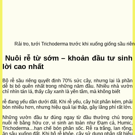
Rải tro, tưới Trichoderma trước khi xuống giống sầu riê
Nuôi rễ từ sớm – khoản đầu tư sinh
lời cao nhất
Bộ rễ sầu riêng quyết định 70% sức cây, nhưng lại là phần
dễ bị bỏ quên nhất trong những năm đầu. Nhiều nhà vườn
chỉ nhìn tán lá, thấy cây xanh là yên tâm, mà không biết
rễ đang yếu dần dưới đất. Khi rễ yếu, cây hút phân kém, phải
bón nhiều hơn, nhưng hiệu quả lại thấp, gây lãng phí rất lớn.
Những vườn đầu tư đúng ngay từ đầu thường chú trọng
nuôi rễ bằng hữu cơ, vi sinh an toàn như Đạm cá, Humic,
Trichoderma…hạn chế bón phân sốc. Rễ ra trắng, lan rộng,
ăn sâu xuống đất. Khi bộ rễ khỏe, cây sử dụng phân rất hiệu