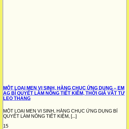
MỘT LOẠI MEN VI SINH, HÀNG CHỤC ỨNG DỤNG – EM
AG BÍ QUYẾT LÀM NÔNG TIẾT KIỆM, THỜI GIÁ VẬT TƯ
LEO THANG
MỘT LOẠI MEN VI SINH, HÀNG CHỤC ỨNG DỤNG BÍ
QUYẾT LÀM NÔNG TIẾT KIỆM, [...]
15