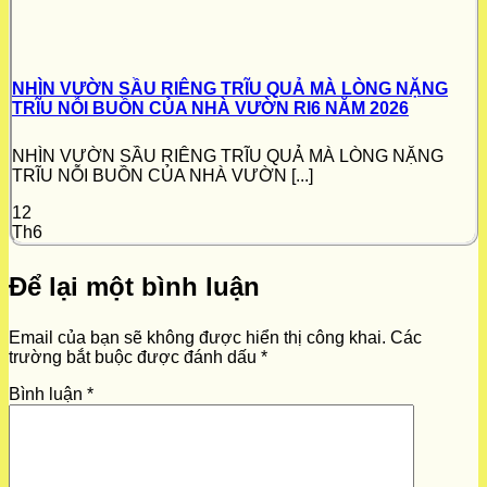
NHÌN VƯỜN SẦU RIÊNG TRĨU QUẢ MÀ LÒNG NẶNG
TRĨU NỖI BUỒN CỦA NHÀ VƯỜN RI6 NĂM 2026
NHÌN VƯỜN SẦU RIÊNG TRĨU QUẢ MÀ LÒNG NẶNG
TRĨU NỖI BUỒN CỦA NHÀ VƯỜN [...]
12
Th6
Để lại một bình luận
Email của bạn sẽ không được hiển thị công khai.
Các
trường bắt buộc được đánh dấu
*
Bình luận
*