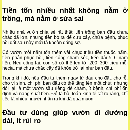
Tiền tốn nhiều nhất không nằm ở
trồng, mà nằm ở sửa sai
Nhiều nhà vườn chia sẻ rất thật: tiền trồng ban đầu chưa
chắc đã lớn, nhưng tiền bỏ ra để cứu cây, chữa bệnh, phục
hồi đất sau này mới là khoản đáng sợ.
Có vườn mỗi năm tốn thêm vài chục triệu tiền thuốc nấm,
tiền phân phục hồi, tiền công chăm sóc, kéo dài 5–6 năm
liền. Nếu cộng lại, con số có thể lên tới 200–300 triệu mỗi
hecta, mà chưa chắc cây đã khỏe trở lại như ban đầu.
Trong khi đó, nếu đầu tư thêm ngay từ đầu cho đất, cho rễ,
cho vi sinh, chi phí ban đầu có thể tăng lên một chút, nhưng
đổi lại là một vườn sầu riêng dễ chăm, ít bệnh, chi phí ổn
định và năng suất bền. Đó là bài toán kinh tế rất rõ ràng, chỉ
tiếc là nhiều người nhận ra khi đã quá muộn.
Đầu tư đúng giúp vườn đi đường
dài, ít rủi ro