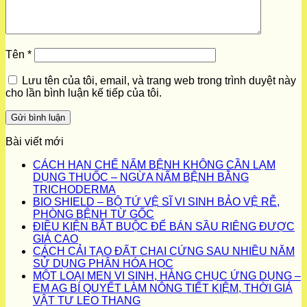
Tên
*
Lưu tên của tôi, email, và trang web trong trình duyệt này
cho lần bình luận kế tiếp của tôi.
Bài viết mới
CÁCH HẠN CHẾ NẤM BỆNH KHÔNG CẦN LẠM
DỤNG THUỐC – NGỪA NẤM BỆNH BẰNG
TRICHODERMA
BIO SHIELD – BỘ TỨ VỆ SĨ VI SINH BẢO VỆ RỄ,
PHÒNG BỆNH TỪ GỐC
ĐIỀU KIỆN BẮT BUỘC ĐỂ BÁN SẦU RIÊNG ĐƯỢC
GIÁ CAO
CÁCH CẢI TẠO ĐẤT CHAI CỨNG SAU NHIỀU NĂM
SỬ DỤNG PHÂN HÓA HỌC
MỘT LOẠI MEN VI SINH, HÀNG CHỤC ỨNG DỤNG –
EM AG BÍ QUYẾT LÀM NÔNG TIẾT KIỆM, THỜI GIÁ
VẬT TƯ LEO THANG