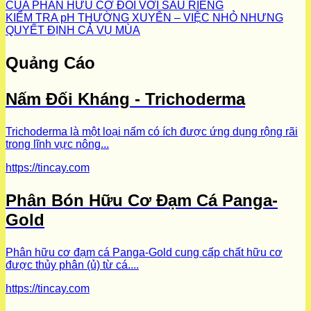
CỦA PHÂN HỮU CƠ ĐỐI VỚI SẦU RIÊNG
KIỂM TRA pH THƯỜNG XUYÊN – VIỆC NHỎ NHƯNG
QUYẾT ĐỊNH CẢ VỤ MÙA
Quảng Cáo
Nấm Đối Kháng - Trichoderma
Trichoderma là một loại nấm có ích được ứng dụng rộng rãi
trong lĩnh vực nông...
https://tincay.com
Phân Bón Hữu Cơ Đạm Cá Panga-
Gold
Phân hữu cơ đạm cá Panga-Gold cung cấp chất hữu cơ
được thủy phân (ủ) từ cá....
https://tincay.com