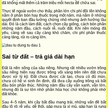
đã không mất thêm cả trăm triệu mỗi hecta để chữa sai.
Thực tế ngoài vườn cho thấy, phần lớn chi phí đội lên không
nằm ở phân bón hay thuốc trong một năm, mà nằm ở những
quyết định ban đầu tưởng chừng nhỏ nhưng ảnh hưởng lâu
dài. Đó là cách làm đất, cách chọn cây giống, cách bón phân
những năm đầu, cách nuôi rễ, nuôi đất. Khi nền móng đã
yếu, càng về sau cây càng khó chăm, chi phí phân thuốc
càng tăng, rủi ro càng lớn.
Sai từ đất – trả giá dài hạn
Đất là nền sống của sầu riêng. Nhưng rất nhiều vườn trồng
sầu riêng hiện nay được trồng vội vàng trên nền đất chưa
được xử lý kỹ. Đất chưa được cải tạo, chưa có đủ mùn,
chưa có hệ vi sinh ổn định, đã đưa cây xuống trồng và bắt
đầu bón phân thúc. Những năm đầu cây vẫn xanh, vẫn lớn,
nhưng đó là sự lớn nhờ phân hóa học chứ không phải nhờ
đất khỏe.
Sau 4–5 năm, khi cây bắt đầu mang trái, những vấn đề bắt
đầu lộ rõ: rễ yếu, dễ thối, gặp mưa là xì mủ, gặp hạn là rụng